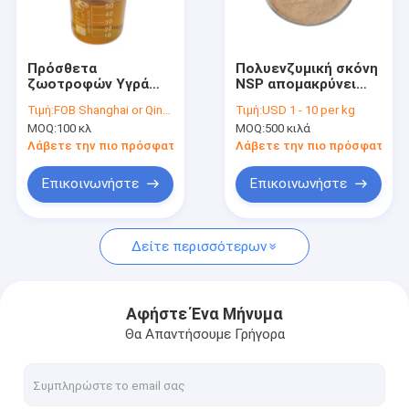
Γύρος εργοστασίων
Ποιοτικός έλεγχος
Πρόσθετα
Πολυενζυμική σκόνη
ζωοτροφών Υγρά
NSP απομακρύνει
Μας ελάτε σε επαφή με
ενζύμου ξυλανάσης
τους
Τιμή:
FOB Shanghai or Qingdao USD2.29-USD3.86
Τιμή:
USD 1 - 10 per kg
για πουλερικά και
αντιθρεπτικούς
MOQ:
100 κλ
MOQ:
500 κιλά
κτηνοτροφία
παράγοντες στις
Ειδήσεις
ζωοτροφές
Λάβετε την πιο πρόσφατη τιμή
Λάβετε την πιο πρόσφατη τι
Επικοινωνήστε
Επικοινωνήστε
Phytase ένζυμο
Δείτε περισσότερων
Lipase ένζυμο
Ένζυμο πρωτεάσεων
Αφήστε Ένα Μήνυμα
Θα Απαντήσουμε Γρήγορα
NSP ένζυμο
Άλφα αμυλάση