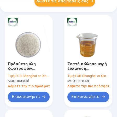
Δώστε τις απαιτήσεις σας
Πρόσθετη ύλη
Ζεστή πώληση υγρή
ζωοτροφών
ξυλανάση
Χρονοδιατροφικής
ζωοτροφών
Τιμή:
FOB Shanghai or Qingdao USD 2.00-USD 2.3
Τιμή:
FOB Shanghai or Qingdao USD4.00-USD 4.3
ποιότητας Ζυλανάση
200.000U/ml
MOQ:
100 κιλά
MOQ:
100 κιλά
Granule 20,000U
Λάβετε την πιο πρόσφατη τιμή
Λάβετε την πιο πρόσφατη τι
Επικοινωνήστε
Επικοινωνήστε