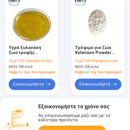
Υγρά ξυλανάση
Τρόφιμα για ζώα
ζωοτροφής
Xylanase Powder
100.000U/ml
ζωοτροφή 300.000U
Τιμή:
FOB Shanghai or Qingdao USD2.43-USD 2.71
Τιμή:
FOB Shanghai or Qingdao USD 4.86-USD 5.14
MOQ:
100 κιλά
MOQ:
100 κιλά
Λάβετε την πιο πρόσφατη τιμή
Λάβετε την πιο πρόσφατη τι
Επικοινωνήστε
Επικοινωνήστε
Εξοικονομήστε το χρόνο σας
Ας επικοινωνήσουμε μαζί σας με τα
καλύτερα προϊόντα.