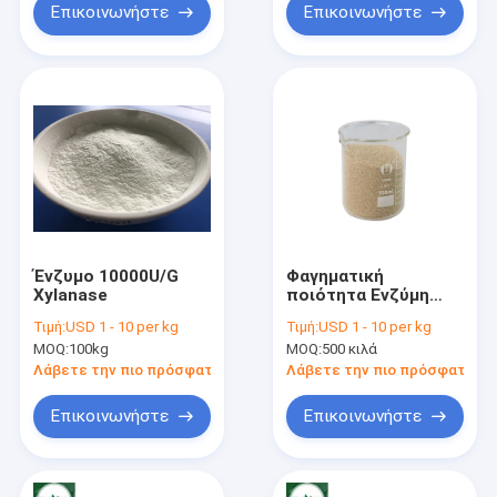
Επικοινωνήστε
Επικοινωνήστε
Ένζυμο 10000U/G
Φαγηματική
Xylanase
ποιότητα Ενζύμη
πεκτινάσης σκόνη
Τιμή:
USD 1 - 10 per kg
Τιμή:
USD 1 - 10 per kg
iso9001 30.000 U/G
MOQ:
100kg
MOQ:
500 κιλά
προάγουν την
ανάπτυξη
Λάβετε την πιο πρόσφατη τιμή
Λάβετε την πιο πρόσφατη τι
Επικοινωνήστε
Επικοινωνήστε