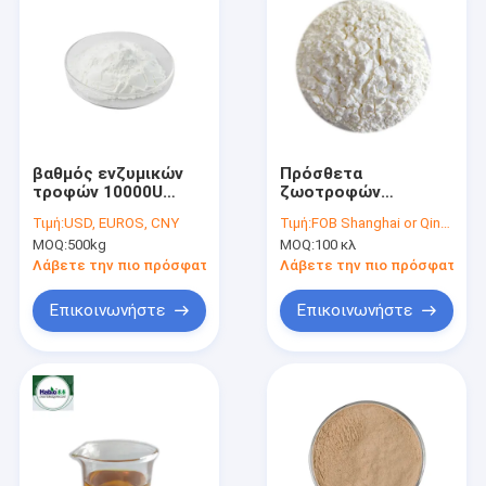
βαθμός ενζυμικών
Πρόσθετα
τροφών 10000U
ζωοτροφών
Xylanase για τα
Xylanase Enzyme
Τιμή:
USD, EUROS, CNY
Τιμή:
FOB Shanghai or Qingdao USD 0.77-USD 8.92
ζωικά κεφάλαια
Powder για
MOQ:
500kg
MOQ:
100 κλ
πουλερικά και ζώα
Λάβετε την πιο πρόσφατη τιμή
Λάβετε την πιο πρόσφατη τι
Επικοινωνήστε
Επικοινωνήστε
Σπίτι
Προϊόντα
Περίπου εμείς