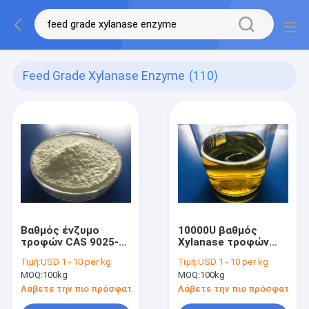
Feed Grade Xylanase Enzyme
(110)
Βαθμός ένζυμο
10000U βαθμός
τροφών CAS 9025-
Xylanase τροφών
57-4 Xylanase για την
CAS 9025-57-4 για
Τιμή:
USD 1 - 10 per kg
Τιμή:
USD 1 - 10 per kg
αποτελεσματική
την πεπτικότητα
MOQ:
100kg
MOQ:
100kg
χρησιμοποίηση της
τροφών
τροφής
Λάβετε την πιο πρόσφατη τιμή
Λάβετε την πιο πρόσφατη τι