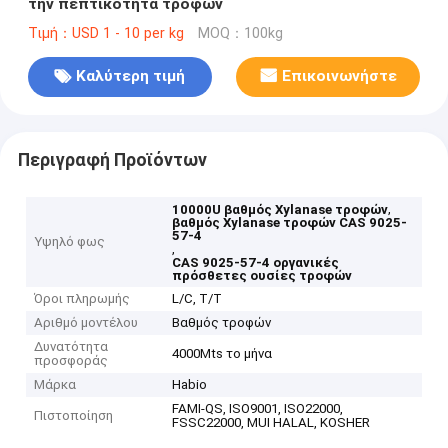
την πεπτικότητα τροφών
Τιμή：USD 1 - 10 per kg
MOQ：100kg
Καλύτερη τιμή
Επικοινωνήστε
Περιγραφή Προϊόντων
,
10000U βαθμός Xylanase τροφών
βαθμός Xylanase τροφών CAS 9025-
57-4
Υψηλό φως
,
CAS 9025-57-4 οργανικές
πρόσθετες ουσίες τροφών
Όροι πληρωμής
L/C, T/T
Αριθμό μοντέλου
Βαθμός τροφών
Δυνατότητα
4000Mts το μήνα
προσφοράς
Μάρκα
Habio
FAMI-QS, ISO9001, ISO22000,
Πιστοποίηση
FSSC22000, MUI HALAL, KOSHER