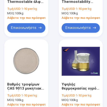
Thermostable άλφα
Thermostability
Ένζυμο οξειδάσεων γλυκόζης
σκόνη αμυλάσης
Glucoamylase χρήση
Τιμή:
USD 1-10 per kg
Τιμή:
USD 1-10 per kg
βαθμού τροφών με
βιομηχανίας αμύλου
MOQ:
Ένζυμο Xylanase
100kg
MOQ:
100kg
ISO9001
σκονών
Λάβετε την πιο πρόσφατη τιμή
Λάβετε την πιο πρόσφατη τι
Βήτα ένζυμο Mannanase
Επικοινωνήστε
Επικοινωνήστε
Άλφα γαλακτοξιδάση
Cellulase ένζυμο
Ένζυμο Keratinase
Ένζυμο πηκτινασών
Ένζυμο καταλάσεων
Βαθμός τροφίμων
Υψηλής
Βήτα ένζυμο Glucanase
CAS 9013 μυκητιακό
θερμοκρασίας υγρό
άλφα ένζυμο
αμυλάσης CAS 9000-
Τιμή:
USD 1-10 per kg
Τιμή:
USD 1-10 per kg
100,000U αμυλάσης
90-2 40000U για τη
Ένζυμα ζωοτροφών
MOQ:
100kg
MOQ:
100kg
01 8 για το ψήσιμο
βιομηχανία ζάχαρης
αμύλου
Λάβετε την πιο πρόσφατη τιμή
Λάβετε την πιο πρόσφατη τι