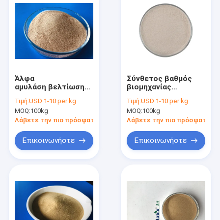
Άλφα
Σύνθετος βαθμός
αμυλάση βελτίωσης αλευριού
βιομηχανίας
Habio στη
ενζυμικών σκονών
Τιμή:
USD 1-10 per kg
Τιμή:
USD 1-10 per kg
βιομηχανία
ζύμωσης
MOQ:
100kg
MOQ:
100kg
τροφίμων
οινοπνεύματος
Thermostable
Λάβετε την πιο πρόσφατη τιμή
Λάβετε την πιο πρόσφατη τι
Επικοινωνήστε
Επικοινωνήστε
Σπίτι
Προϊόντα
Περίπου εμείς