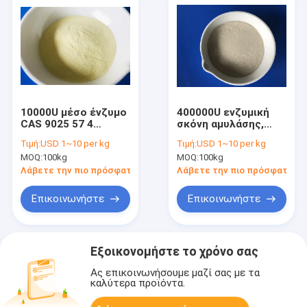
10000U μέσο ένζυμο
400000U ενζυμική
CAS 9025 57 4
σκόνη αμυλάσης,
αμυλάσης
θερμότητα κόκκων
Τιμή:
USD 1~10 per kg
Τιμή:
USD 1~10 per kg
θερμοκρασίας άλφα
αμυλάσης α -
MOQ:
100kg
MOQ:
100kg
για το οινόπνευμα
σταύλος
Λάβετε την πιο πρόσφατη τιμή
Λάβετε την πιο πρόσφατη τι
Επικοινωνήστε
Επικοινωνήστε
Εξοικονομήστε το χρόνο σας
Ας επικοινωνήσουμε μαζί σας με τα
καλύτερα προϊόντα.