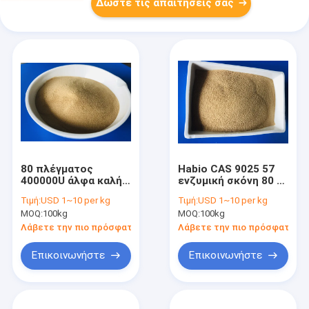
Δώστε τις απαιτήσεις σας
80 πλέγματος
Habio CAS 9025 57
400000U άλφα καλή
ενζυμική σκόνη 80 4
σταθερότητα
αμυλάσης μέση
Τιμή:
USD 1~10 per kg
Τιμή:
USD 1~10 per kg
δραστηριότητας
θερμοκρασία
MOQ:
100kg
MOQ:
100kg
αμυλάσης υψηλή
πλέγματος
Λάβετε την πιο πρόσφατη τιμή
Λάβετε την πιο πρόσφατη τι
Επικοινωνήστε
Επικοινωνήστε