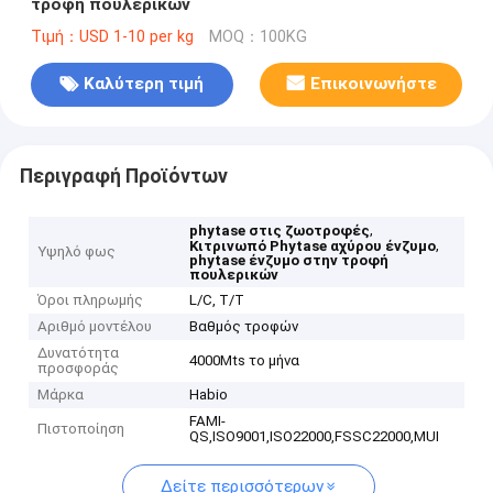
τροφή πουλερικών
Τιμή：USD 1-10 per kg
MOQ：100KG
Καλύτερη τιμή
Επικοινωνήστε
Περιγραφή Προϊόντων
,
phytase στις ζωοτροφές
,
Κιτρινωπό Phytase αχύρου ένζυμο
Υψηλό φως
phytase ένζυμο στην τροφή
πουλερικών
Όροι πληρωμής
L/C, T/T
Αριθμό μοντέλου
Βαθμός τροφών
Δυνατότητα
4000Mts το μήνα
προσφοράς
Μάρκα
Habio
FAMI-
Πιστοποίηση
QS,ISO9001,ISO22000,FSSC22000,MUI
Δείτε περισσότερων