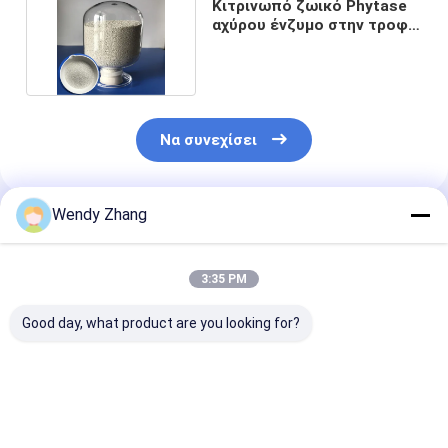
Κιτρινωπό ζωικό Phytase
αχύρου ένζυμο στην τροφή
πουλερικών
Να συνεχίσει
Wendy Zhang
Συνιστώμενα Προϊόντα
3:35 PM
Good day, what product are you looking for?
Φυτάση ζωοτροφών
Προηγμένο ένζυμο
Ενζύμιο Φυτά
με υψηλή
φυτάσης
Υψηλής